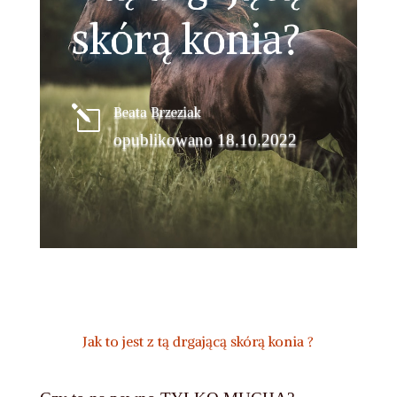
skórą konia?
l
Beata Brzeziak
opublikowano 18.10.2022
Jak to jest z tą drgającą skórą konia ?