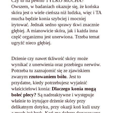
Czy to na pewno TYLKO MUCHA?
Owszem, w badaniach okazuje się, że końska
skóra jest o wiele cieńsza niż ludzka, więc i TA
mucha będzie konia szybciej i mocniej
irytować. Jednak sedno sprawy tkwi znacznie
głębiej. A mianowicie skóra, jak i każda inna
część organizmu jest unerwiona. Trzeba temat
ugryźć nieco głębiej.
Drżenie czy nawet tkliwość skóry może
wynikać z unerwienia oraz przebiegu nerwów.
Potrzeba tu zaznajomić się ze zjawiskiem
zwanym
rzutowaniem bólu
. Jest to
przydatne, kiedy potrzebujesz wyjaśnić
właścicielowi konia:
Dlaczego konia mogą
boleć plecy?
Są nadreaktywne i występuje
właśnie to irytujące drżenie skóry przy
delikatnym dotyku, przy okazji koń kuli uszy
a much już brak. Koń ma dobrze dopasowane