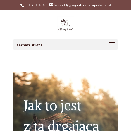
501 251 434
kontakt@pegazfizjoterapiakoni.pl
Zaznacz stronę
Jak to jest
z tą drgającą