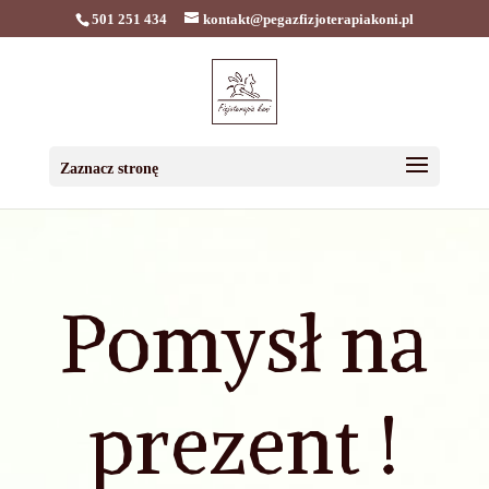
501 251 434
kontakt@pegazfizjoterapiakoni.pl
Zaznacz stronę
Pomysł na
prezent !