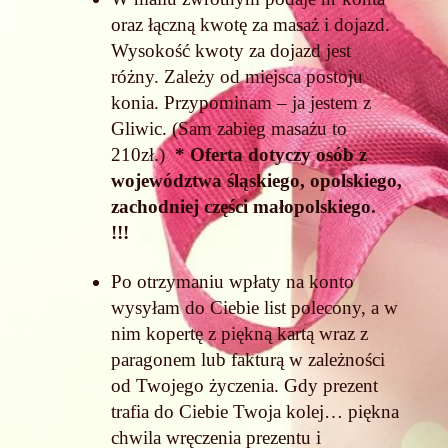
oraz łączną kwotę za masaż i dojazd.
Wysokość kwoty za dojazd jest
różny. Zależy od miejsca postoju
konia. Przypominam – ja jestem z
Gliwic. (Sam zabieg masażu to
210zł.)
* Oferta dotyczy osób z
województwa śląskiego, opolskiego,
zachodniej części małopolskiego.
!!!
Po otrzymaniu wpłaty na konto
wysyłam do Ciebie list polecony, a w
nim kopertę z piękną kartą wraz z
paragonem lub fakturą w zależności
od Twojego życzenia.
Gdy prezent
trafia do Ciebie Twoja kolej… piękna
chwila wręczenia prezentu i