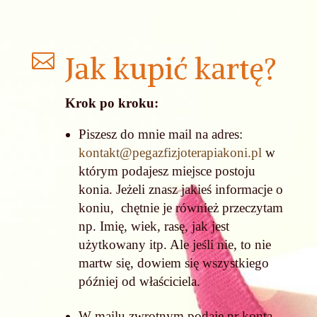

Jak kupić kartę?
Krok po kroku:
Piszesz do mnie mail na adres:
kontakt@pegazfizjoterapiakoni.pl
w
którym podajesz miejsce postoju
konia. Jeżeli znasz jakieś informacje o
koniu, chętnie je również przeczytam
np. Imię, wiek, rasę, jak jest
użytkowany itp. Ale jeśli nie, to nie
martw się, dowiem się wszystkiego
później od właściciela.
W mailu zwrotnym podaje nr konta