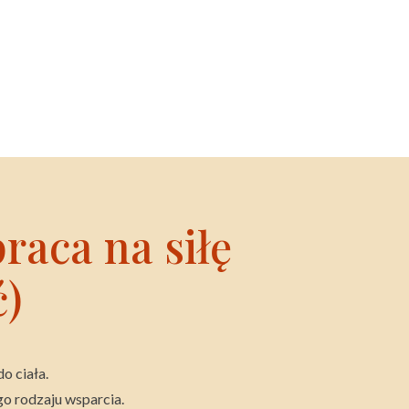
raca na siłę
ć)
o ciała.
go rodzaju wsparcia.