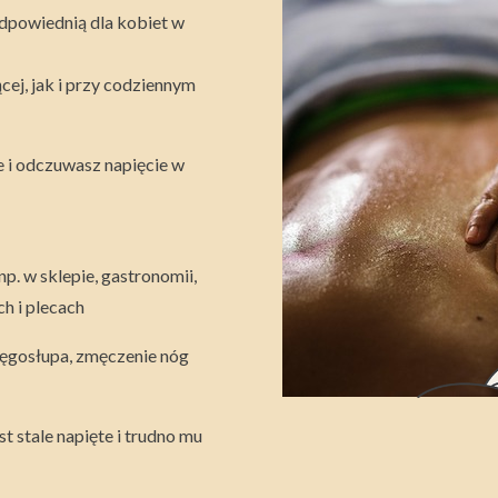
odpowiednią dla kobiet w
ej, jak i przy codziennym
e i odczuwasz napięcie w
np. w sklepie, gastronomii,
ch i plecach
ręgosłupa, zmęczenie nóg
st stale napięte i trudno mu