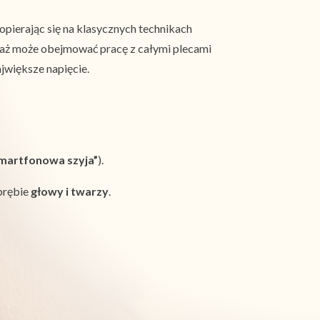
opierając się na klasycznych technikach
saż może obejmować pracę z całymi plecami
jwiększe napięcie.
martfonowa szyja”
).
obrębie
głowy i twarzy
.