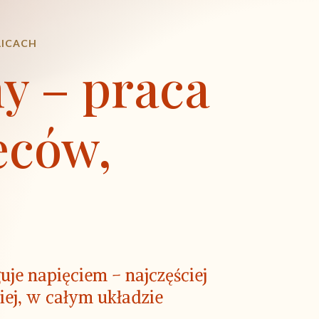
LICACH
y – praca
eców,
uje napięciem – najczęściej
biej, w całym układzie