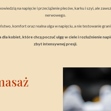
wiedzią na napięcie i przeciążenie pleców, karku i szyi, ale zaws
nerwowego.
stwo, komfort oraz realna ulga w napięciu, a nie testowanie gran
la kobiet, które chcą poczuć ulgę w ciele i rozluźnienie napi
zbyt intensywnej presji.
 masaż