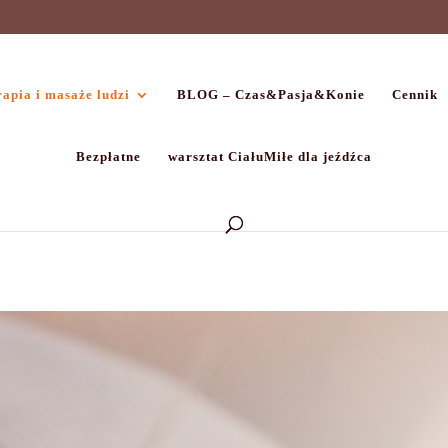
apia i masaże ludzi
BLOG – Czas&Pasja&Konie
Cennik
Bezpłatne
warsztat CiałuMiłe dla jeźdźca