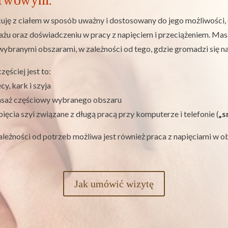
rwowym.
uję z ciałem w sposób uważny i dostosowany do jego możliwości, 
żu oraz doświadczeniu w pracy z napięciem i przeciążeniem. Ma
wybranymi obszarami, w zależności od tego, gdzie gromadzi się na
zęściej jest to:
ecy, kark i szyja
asaż częściowy wybranego obszaru
pięcia szyi związane z długą pracą przy komputerze i telefonie (
„s
leżności od potrzeb możliwa jest również praca z napięciami w 
Jak umówić wizytę