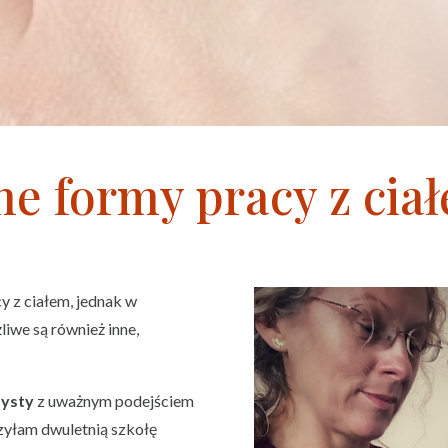
ne formy pracy z cia
 z ciałem, jednak w
liwe są również inne,
żysty
z uważnym podejściem
czyłam dwuletnią szkołę