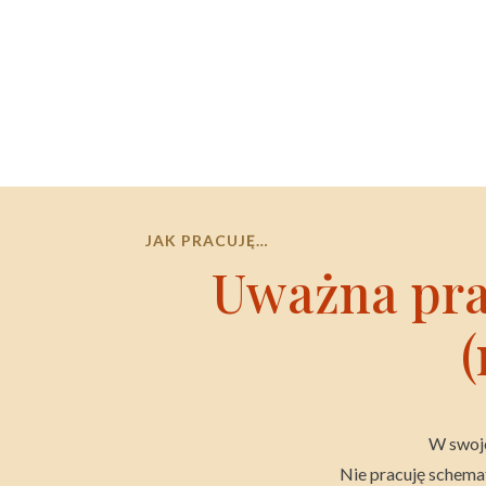
JAK PRACUJĘ…
Uważna prac
(
W swoje
Nie pracuję schemat