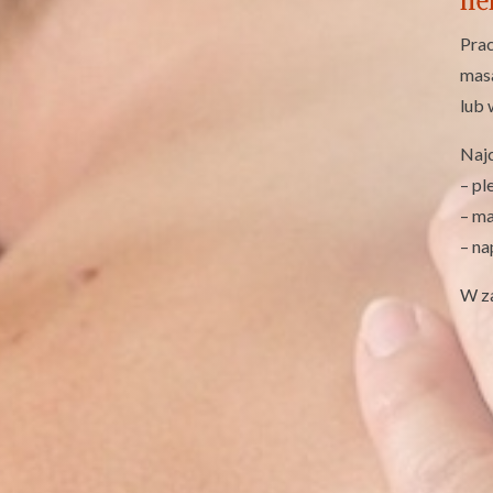
ne
Prac
masa
lub 
Najc
– pl
– m
– na
W za