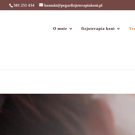
501 251 434
kontakt@pegazfizjoterapiakoni.pl
O mnie
fizjoterapia koni
Ter