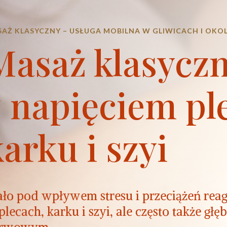
AŻ KLASYCZNY – USŁUGA MOBILNA W GLIWICACH I OKO
Masaż klasyczn
z napięciem pl
karku i szyi
ało pod wpływem stresu i przeciążeń reag
plecach, karku i szyi, ale często także głę