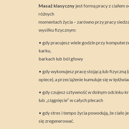
Masaż klasyczny
jest formą pracy z ciałem 
różnych
momentach życia – zarówno przy pracy siedząc
wysiłku fizycznym:
• gdy pracujesz wiele godzin przy komputerz
karku,
barkach lub ból głowy
• gdy wykonujesz pracę stojącą lub fizyczną (
opiece), a przeciążenie kumuluje się w lędźwia
• gdy czujesz sztywność w dolnym odcinku k
lub „ciągnięcie” w całych plecach
• gdy stres i tempo życia powodują, że ciało je
się zregenerować.