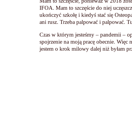
Mam to szczęście, ponieważ w 2018 zost
IFOA. Mam to szczęście do niej uczęszcz
ukończyć szkołę i kiedyś stać się Osteop
ani rusz. Trzeba palpować i palpować. T
Czas w którym jesteśmy – pandemii – op
spojrzenie na moją pracę obecnie. Więc n
jestem o krok milowy dalej niż byłam p