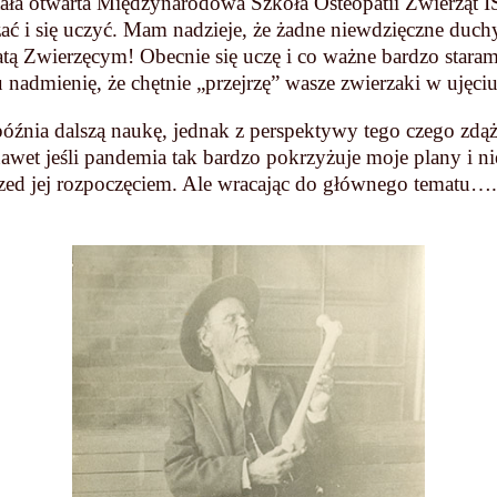
ała otwarta Międzynarodowa Szkoła Osteopatii Zwierząt 
ać i się uczyć. Mam nadzieje, że żadne niewdzięczne duch
atą Zwierzęcym! Obecnie się uczę i co ważne bardzo staram
u nadmienię, że chętnie „przejrzę” wasze zwierzaki w ujęc
óźnia dalszą naukę, jednak z perspektywy tego czego zdą
awet jeśli pandemia tak bardzo pokrzyżuje moje plany i nie
rzed jej rozpoczęciem. Ale wracając do głównego tematu…