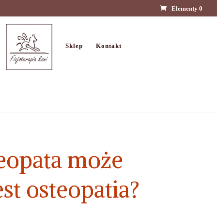
Elementy 0
Sklep
Kontakt
steopata może
st osteopatia?