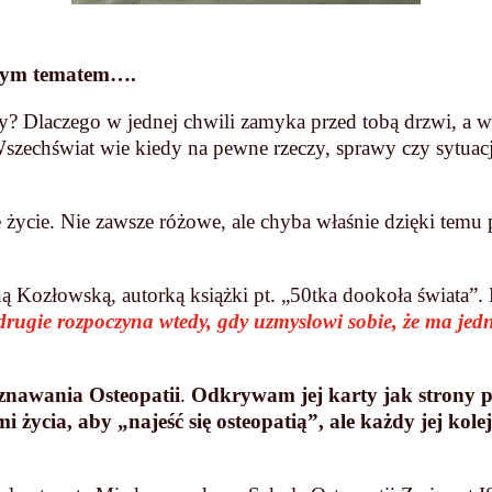
wnym tematem….
ny? Dlaczego w jednej chwili zamyka przed tobą drzwi, a w
Wszechświat wie kiedy na pewne rzeczy, sprawy czy sytuacje
 życie. Nie zawsze różowe, ale chyba właśnie dzięki temu 
Kozłowską, autorką książki pt. „50tka dookoła świata”. 
drugie rozpoczyna wtedy, gdy uzmysłowi sobie, że ma j
oznawania
Osteopatii
.
Odkrywam jej karty jak strony pr
mi życia, aby „najeść się osteopatią”, ale każdy jej ko