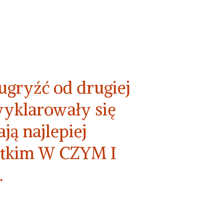
 ugryźć od drugiej
 wyklarowały się
ją najlepiej
ystkim W CZYM I
.