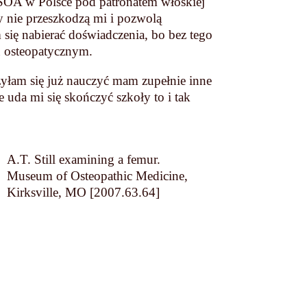
ISOA w Polsce pod patronatem włoskiej
y nie przeszkodzą mi i pozwolą
 się nabierać doświadczenia, bo bez tego
iu osteopatycznym.
żyłam się już nauczyć mam zupełnie inne
 uda mi się skończyć szkoły to i tak
.
A.T. Still examining a femur.
Museum of Osteopathic Medicine,
Kirksville, MO [2007.63.64]