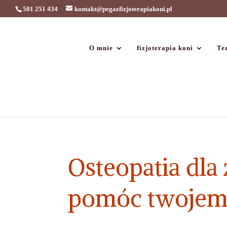
501 251 434
kontakt@pegazfizjoterapiakoni.pl
O mnie
fizjoterapia koni
Ter
Osteopatia dla 
pomóc twojemu 