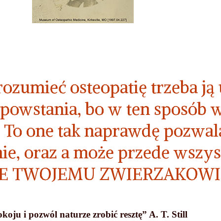
zrozumieć osteopatię trzeba ją
ii powstania, bo w ten sposób
. To one tak naprawdę pozwala
anie, oraz a może przede wsz
E TWOJEMU ZWIERZAKOWI
oju i pozwól naturze zrobić resztę” A. T. Still