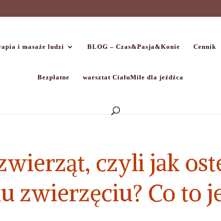
apia i masaże ludzi
BLOG – Czas&Pasja&Konie
Cennik
Bezpłatne
warsztat CiałuMiłe dla jeźdźca
zwierząt, czyli jak o
zwierzęciu? Co to je