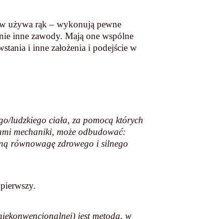
istów używa rąk – wykonują pewne
pełnie inne zawody. Mają one wspólne
stania i inne założenia i podejście w
:
go/ludzkiego ciała, za pomocą których
dami mechaniki, może odbudować:
alną równowagę zdrowego i silnego
 pierwszy.
iekonwencjonalnej) jest metodą, w