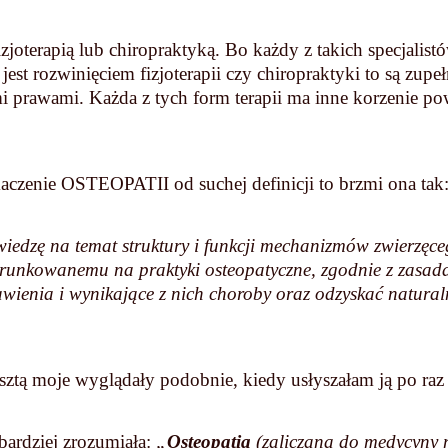
fizjoterapią lub chiropraktyką. Bo każdy z takich specjal
 jest rozwinięciem fizjoterapii czy chiropraktyki to są zu
mi prawami. Każda z tych form terapii ma inne korzenie pow
aczenie OSTEOPATII od suchej definicji to brzmi ona tak
wiedzę na temat struktury i funkcji mechanizmów zwierzęce
erunkowanemu na praktyki osteopatyczne, zgodnie z zasa
tawienia i wynikające z nich choroby oraz odzyskać natur
esztą moje wyglądały podobnie, kiedy usłyszałam ją po raz
 bardziej zrozumiała:
„
Osteopatia
(zaliczana do medycyny n