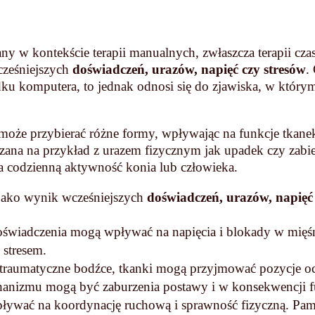
any w kontekście terapii manualnych, zwłaszcza terapii 
cześniejszych
doświadczeń, urazów, napięć czy stresów
.
ku komputera, to jednak odnosi się do zjawiska, w którym
może przybierać różne formy, wpływając na funkcje tkane
zana na przykład z urazem fizycznym jak upadek czy zabi
a codzienną aktywność konia lub człowieka.
jako wynik wcześniejszych
doświadczeń, urazów, napięć
świadczenia mogą wpływać na napięcia i blokady w mięśn
 stresem.
 traumatyczne bodźce, tkanki mogą przyjmować pozycje o
chanizmu mogą być zaburzenia postawy i w konsekwencji f
ywać na koordynację ruchową i sprawność fizyczną. Pam