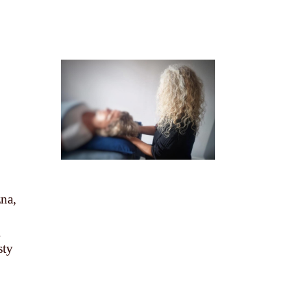
.
zna,
i
sty