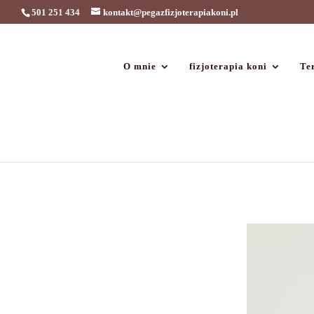
501 251 434
kontakt@pegazfizjoterapiakoni.pl
O mnie
fizjoterapia koni
Ter