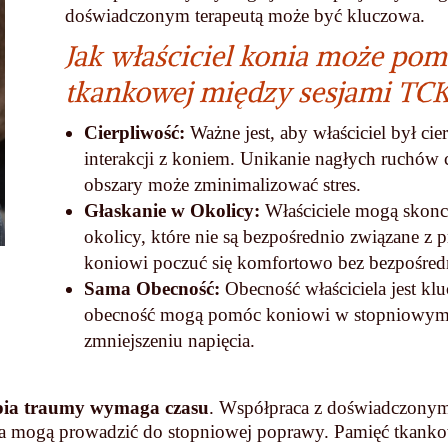
doświadczonym terapeutą może być kluczowa.
J
ak właściciel konia może po
tkankowej między sesjami TCK
Cierpliwość:
Ważne jest, aby właściciel był cie
interakcji z koniem. Unikanie nagłych ruchów 
obszary może zminimalizować stres.
Głaskanie w Okolicy:
Właściciele mogą skonce
okolicy, które nie są bezpośrednio związane 
koniowi poczuć się komfortowo bez bezpośredn
Sama Obecność:
Obecność właściciela jest kl
obecność mogą pomóc koniowi w stopniowym p
zmniejszeniu napięcia.
pia traumy wymaga czasu
. Współpraca z doświadczonym
iela mogą prowadzić do stopniowej poprawy. Pamięć tkan