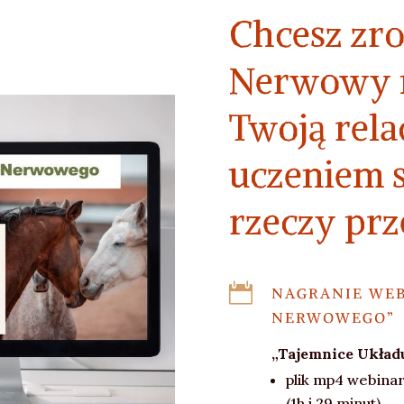
Chcesz zr
Nerwowy 
Twoją rela
uczeniem 
rzeczy prz

NAGRANIE WEB
NERWOWEGO”
„Tajemnice Ukła
plik mp4 webina
(1h i 29 minut).