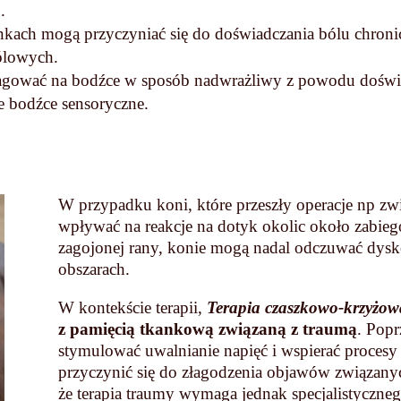
.
kach mogą przyczyniać się do doświadczania bólu chron
ólowych.
gować na bodźce w sposób nadwrażliwy z powodu doświ
e bodźce sensoryczne.
W przypadku koni, które przeszły operacje np z
wpływać na reakcje na dotyk okolic około zabie
zagojonej rany, konie mogą nadal odczuwać dysk
obszarach.
W kontekście terapii,
Terapia czaszkowo-krzyżow
z pamięcią tkankową związaną z traumą
. Popr
stymulować uwalnianie napięć i wspierać procesy
przyczynić się do złagodzenia objawów związanyc
że terapia traumy wymaga jednak specjalistyczneg