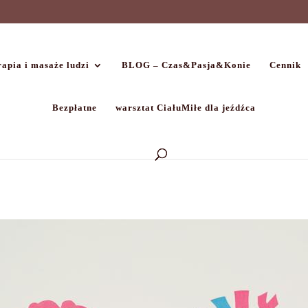
apia i masaże ludzi
BLOG – Czas&Pasja&Konie
Cennik
Bezpłatne
warsztat CiałuMiłe dla jeźdźca