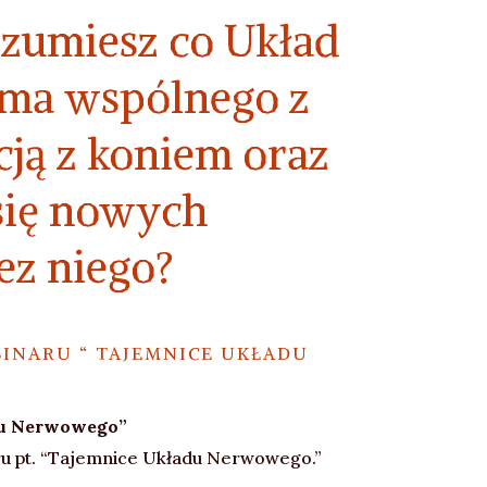
ozumiesz co Układ
ma wspólnego z
cją z koniem oraz
się nowych
ez niego?
INARU “ TAJEMNICE UKŁADU
du Nerwowego”
ru pt. “Tajemnice Układu Nerwowego.”