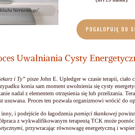
POGALOPUJĘ DO S
oces Uwalniania Cysty Energetyczn
ekarz i Ty”
pisze John E. Upledger w czasie terapii, ciało
przypadku konia sam moment uwolnienia się cysty energe
anie nadal z elementem otrzęsienia się lub przelizania. Ter
st usuwana. Proces ten pozwala organizmowi wrócić do 
 inny, i podejście do łagodzenia
pamięci tkankowej
powinn
Współpraca z wykwalifikowanym terapeutą TCK może pomóc
getycznymi
, przywracając równowagę energetyczną i wspier