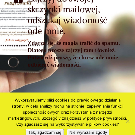
skrzynki mailowej,
odszukaj wiadomość
ode mnie.
Zdarza się, że mogła trafić do spamu.
Dlatego proszę zajrzyj tam również.
Potwierdź proszę, że chcesz ode mnie
odbierać wiadomości.
Wykorzystujemy pliki cookies do prawidłowego działania
Polityka prywatności i Cookies
Regulamin
strony, w celu analizy ruchu na stronie, zapewniania funkcji
Regulamin Newslettera
społecznościowych oraz korzystania z narzędzi
marketingowych. Szczegóły znajdziesz w polityce prywatności.
Czy zgadzasz się na wykorzystywanie plików cookies?
Tak, zgadzam się
Nie wyrażam zgody
Made by
Hakerki Sukcesu
// © Copyright 2017
Wszelkie prawa