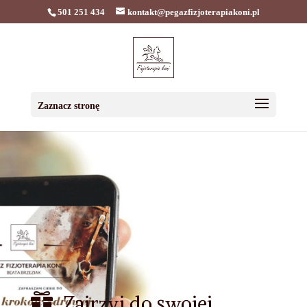
501 251 434
kontakt@pegazfizjoterapiakoni.pl
Zaznacz stronę

Zajrzyj do swojej