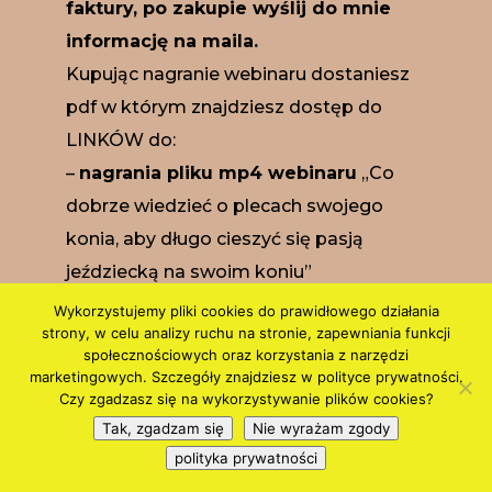
faktury, po zakupie wyślij do mnie
informację na maila.
Kupując nagranie webinaru dostaniesz
pdf w którym znajdziesz dostęp do
LINKÓW do:
–
nagrania pliku mp4 webinaru
„Co
dobrze wiedzieć o plecach swojego
konia, aby długo cieszyć się pasją
jeździecką na swoim koniu”
–
dodatkowo w bonusie pdf
, gdzie
Wykorzystujemy pliki cookies do prawidłowego działania
strony, w celu analizy ruchu na stronie, zapewniania funkcji
znajdziesz 5 wskazówek jak zadbać o
społecznościowych oraz korzystania z narzędzi
plecy Twojego konia
marketingowych. Szczegóły znajdziesz w polityce prywatności.
Czy zgadzasz się na wykorzystywanie plików cookies?
–
kartę pracy „Postawa konia”
. Ona
Tak, zgadzam się
Nie wyrażam zgody
przyda Ci się do zapisywania uwag z
polityka prywatności
obserwacji konia.