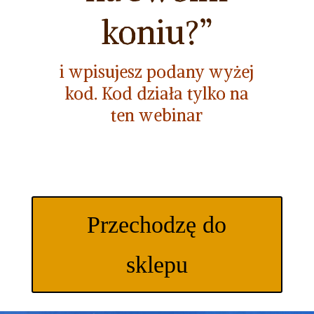
koniu?”
i wpisujesz podany wyżej
kod. Kod działa tylko na
ten webinar
Przechodzę do
sklepu