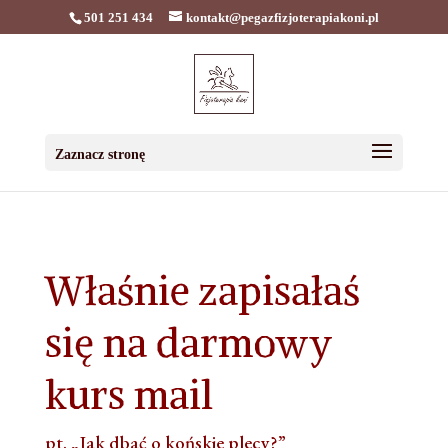
501 251 434
kontakt@pegazfizjoterapiakoni.pl
Zaznacz stronę
Właśnie zapisałaś
się na darmowy
kurs mail
pt. „Jak dbać o końskie plecy?”