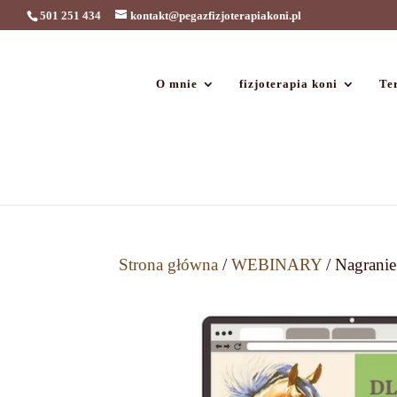
501 251 434
kontakt@pegazfizjoterapiakoni.pl
O mnie
fizjoterapia koni
Ter
Strona główna
/
WEBINARY
/ Nagrani