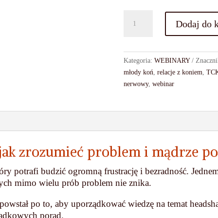
ilość
Dodaj do 
Nagranie
Wykładu
"Dlaczego
Kategoria:
WEBINARY
Znaczn
koń
młody koń
,
relacje z koniem
,
TCK
rzuca
nerwowy
,
webinar
głową?"
 jak zrozumieć problem i mądrze 
óry potrafi budzić ogromną frustrację i bezradność. Jed
nych mimo wielu prób problem nie znika.
 powstał po to, aby uporządkować wiedzę na temat headsha
padkowych porad.