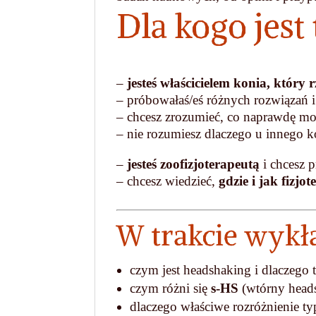
Dla kogo jest
–
jesteś właścicielem konia, który
– próbowałaś/eś różnych rozwiązań i n
– chcesz zrozumieć, co naprawdę mo
– nie rozumiesz dlaczego u innego k
–
jesteś zoofizjoterapeutą
i chcesz 
– chcesz wiedzieć,
gdzie i jak fizjo
W trakcie wykła
czym jest headshaking i dlaczego 
czym różni się
s-HS
(wtórny head
dlaczego właściwe rozróżnienie ty