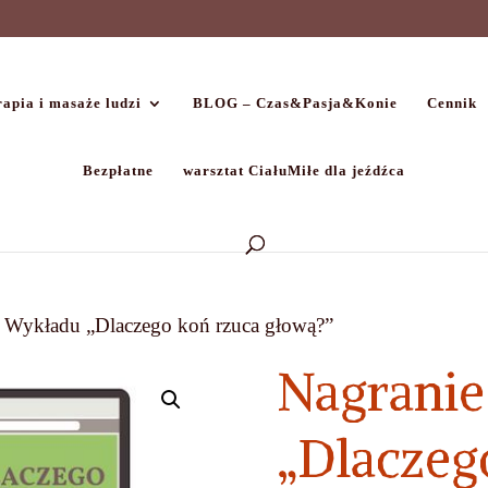
apia i masaże ludzi
BLOG – Czas&Pasja&Konie
Cennik
Bezpłatne
warsztat CiałuMiłe dla jeźdźca
e Wykładu „Dlaczego koń rzuca głową?”
Nagrani
„Dlaczeg