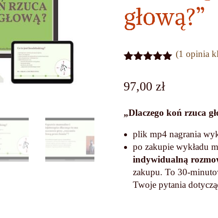
głową?”
(
1
opinia kl
Oceniony
5.00
na 5
97,00
zł
na
podstawie
oceny
„Dlaczego koń rzuca g
klienta
plik mp4 nagrania wyk
po zakupie wykładu 
indywidualną rozmow
zakupu. To 30-minutow
Twoje pytania dotyczą