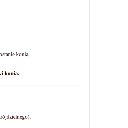
ostanie konia,
wi konia.
rójdzielnego),