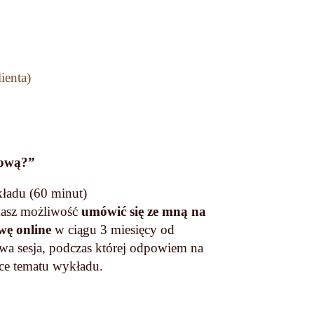
ienta)
łową?”
ładu (60 minut)
masz możliwość
umówić się ze mną na
ę online
w ciągu 3 miesięcy od
a sesja, podczas której odpowiem na
ce tematu wykładu.