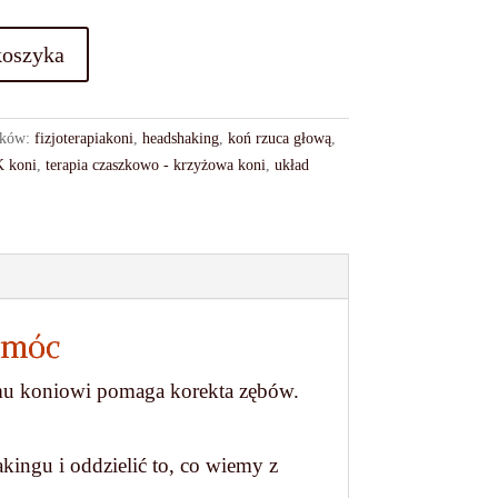
koszyka
ików:
fizjoterapiakoni
,
headshaking
,
koń rzuca głową
,
 koni
,
terapia czaszkowo - krzyżowa koni
,
układ
pomóc
nemu koniowi pomaga korekta zębów.
kingu i oddzielić to, co wiemy z