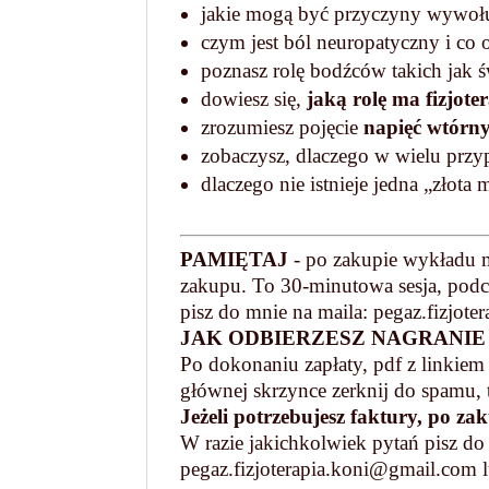
jakie mogą być przyczyny wywołu
czym jest ból neuropatyczny i co
poznasz rolę bodźców takich jak św
dowiesz się,
jaką rolę ma fizjot
zrozumiesz pojęcie
napięć wtórn
zobaczysz, dlaczego w wielu przyp
dlaczego nie istnieje jedna „złota 
PAMIĘTAJ
- po zakupie wykładu
zakupu. To 30-minutowa sesja, podc
pisz do mnie na maila: pegaz.fizjot
JAK ODBIERZESZ NAGRANIE
Po dokonaniu zapłaty, pdf z linkie
głównej skrzynce zerknij do spamu, 
Jeżeli potrzebujesz faktury, po za
W razie jakichkolwiek pytań pisz do
pegaz.fizjoterapia.koni@gmail.com 