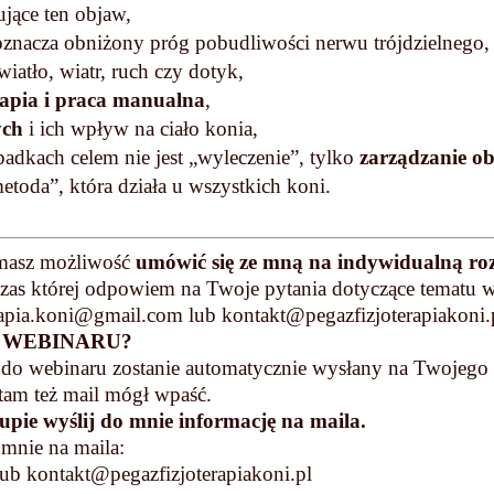
jące ten objaw,
 oznacza obniżony próg pobudliwości nerwu trójdzielnego,
iatło, wiatr, ruch czy dotyk,
erapia i praca manualna
,
ych
i ich wpływ na ciało konia,
adkach celem nie jest „wyleczenie”, tylko
zarządzanie o
metoda”, która działa u wszystkich koni.
 masz możliwość
umówić się ze mną na indywidualną ro
zas której odpowiem na Twoje pytania dotyczące tematu w
erapia.koni@gmail.com lub kontakt@pegazfizjoterapiakoni.
 WEBINARU?
m do webinaru zostanie automatycznie wysłany na Twojego
tam też mail mógł wpaść.
kupie wyślij do mnie informację na maila.
 mnie na maila:
lub kontakt@pegazfizjoterapiakoni.pl