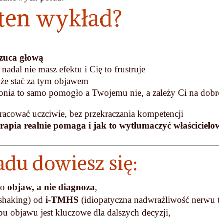
 ten wykład?
 rzuca głową
adal nie masz efektu i Cię to frustruje
że stać za tym objawem
onia to samo pomogło a Twojemu nie, a zależy Ci na dobr
pracować uczciwie, bez przekraczania kompetencji
terapia realnie pomaga i jak to wytłumaczyć właścicielo
du dowiesz się:
to
objaw, a nie diagnoza
,
shaking) od
i-TMHS
(idiopatyczna nadwrażliwość nerwu t
pu objawu jest kluczowe dla dalszych decyzji,