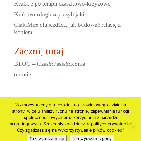
Reakcje po terapii czaszkowo-krzyżowej
Koń neurologiczny czyli jaki
CiałuMiłe dla jeźdźca, jak budować relację z
koniem
Zacznij tutaj
BLOG – Czas&Pasja&Konie
o mnie
Wykorzystujemy pliki cookies do prawidłowego działania
Polityka prywatności i Cookies
Regulamin
strony, w celu analizy ruchu na stronie, zapewniania funkcji
Regulamin Newslettera
społecznościowych oraz korzystania z narzędzi
marketingowych. Szczegóły znajdziesz w polityce prywatności.
Czy zgadzasz się na wykorzystywanie plików cookies?
Tak, zgadzam się
Nie wyrażam zgody
Made by
Hakerki Sukcesu
// © Copyright 2017
Wszelkie prawa