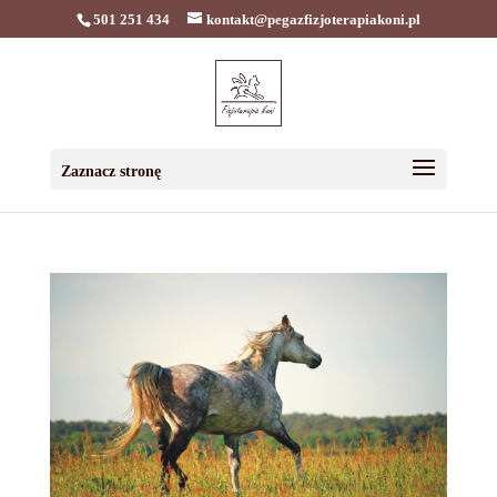
501 251 434
kontakt@pegazfizjoterapiakoni.pl
Zaznacz stronę