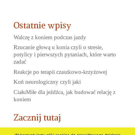
cena
cena
wynosiła:
wynosi:
229,00 zł.
179,00 zł.
Ostatnie wpisy
Walczę z koniem podczas jazdy
Rzucanie głową u konia czyli o stresie,
potylicy i pierwszych pytaniach, które warto
zadać
Reakcje po terapii czaszkowo-krzyżowej
Koń neurologiczny czyli jaki
CiałuMiłe dla jeźdźca, jak budować relację z
koniem
Zacznij tutaj
BLOG – Czas&Pasja&Konie