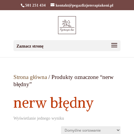
501 251 434
kontakt@pegazfizjoterapiakoni.pl
Zaznacz stronę
Strona główna
/ Produkty oznaczone “nerw
błędny”
nerw błędny
Wyświetlanie jednego wyniku