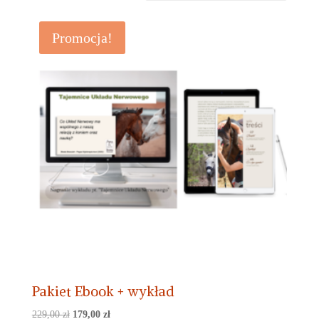
Promocja!
Pakiet Ebook + wykład
Pierwotna
Aktualna
229,00
zł
179,00
zł