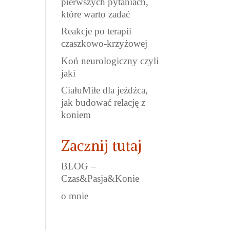
pierwszych pytaniach,
które warto zadać
Reakcje po terapii
czaszkowo-krzyżowej
Koń neurologiczny czyli
jaki
CiałuMiłe dla jeźdźca,
jak budować relację z
koniem
Zacznij tutaj
BLOG –
Czas&Pasja&Konie
o mnie