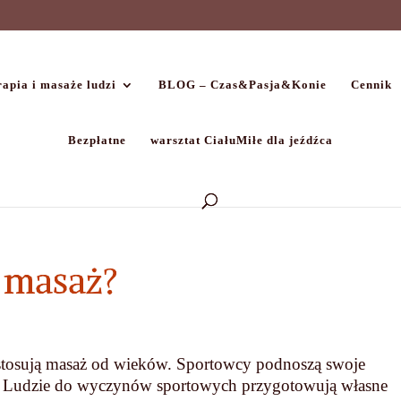
apia i masaże ludzi
BLOG – Czas&Pasja&Konie
Cennik
Bezpłatne
warsztat CiałuMiłe dla jeźdźca
 masaż?
stosują masaż od wieków. Sportowcy podnoszą swoje
. Ludzie do wyczynów sportowych przygotowują własne