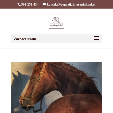
501 251 434
kontakt@pegazfizjoterapiakoni.pl
Zaznacz stronę