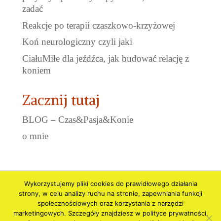
zadać
Reakcje po terapii czaszkowo-krzyżowej
Koń neurologiczny czyli jaki
CiałuMiłe dla jeźdźca, jak budować relację z
koniem
Zacznij tutaj
BLOG – Czas&Pasja&Konie
o mnie
Wykorzystujemy pliki cookies do prawidłowego działania
Polityka prywatności i Cookies
Regulamin
strony, w celu analizy ruchu na stronie, zapewniania funkcji
Regulamin Newslettera
społecznościowych oraz korzystania z narzędzi
marketingowych. Szczegóły znajdziesz w polityce prywatności.