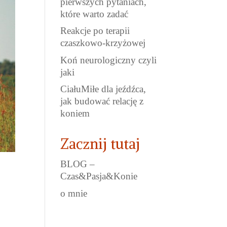
pierwszych pytaniach,
które warto zadać
Reakcje po terapii
czaszkowo-krzyżowej
Koń neurologiczny czyli
jaki
CiałuMiłe dla jeźdźca,
jak budować relację z
koniem
Zacznij tutaj
BLOG –
Czas&Pasja&Konie
o mnie