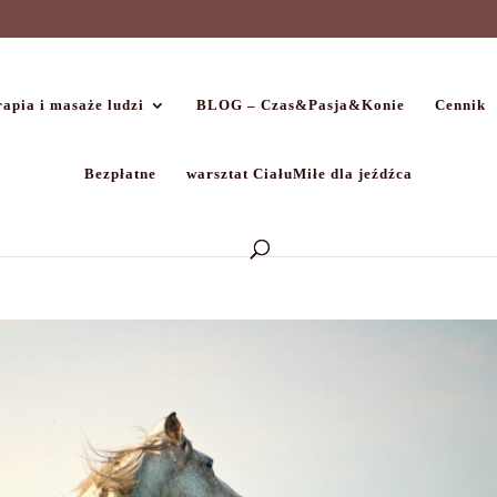
apia i masaże ludzi
BLOG – Czas&Pasja&Konie
Cennik
Bezpłatne
warsztat CiałuMiłe dla jeźdźca