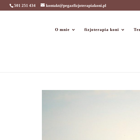
501 251 434
kontakt@pegazfizjoterapiakoni.pl
O mnie
fizjoterapia koni
Ter