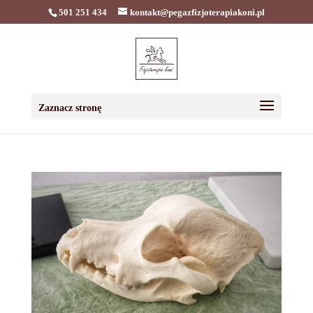
501 251 434
kontakt@pegazfizjoterapiakoni.pl
Zaznacz stronę