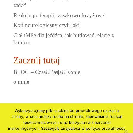
zadać
Reakcje po terapii czaszkowo-krzyżowej
Koń neurologiczny czyli jaki
CiałuMiłe dla jeźdźca, jak budować relację z
koniem
Zacznij tutaj
BLOG – Czas&Pasja&Konie
o mnie
Wykorzystujemy pliki cookies do prawidłowego działania
Polityka prywatności i Cookies
Regulamin
strony, w celu analizy ruchu na stronie, zapewniania funkcji
Regulamin Newslettera
społecznościowych oraz korzystania z narzędzi
marketingowych. Szczegóły znajdziesz w polityce prywatności.