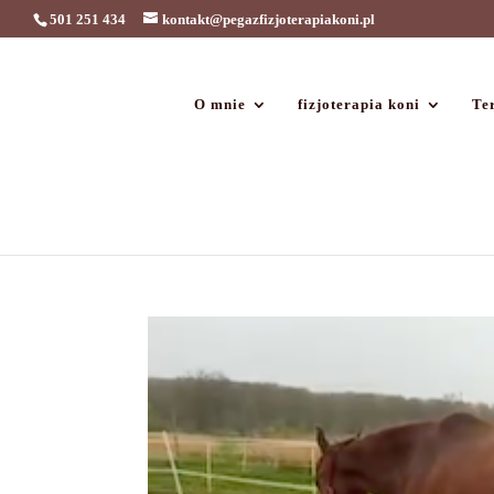
501 251 434
kontakt@pegazfizjoterapiakoni.pl
O mnie
fizjoterapia koni
Ter