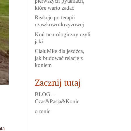
pierwszych pytaniach,
które warto zadać
Reakcje po terapii
czaszkowo-krzyżowej
Koń neurologiczny czyli
jaki
CiałuMiłe dla jeźdźca,
jak budować relację z
koniem
Zacznij tutaj
BLOG –
Czas&Pasja&Konie
o mnie
ata