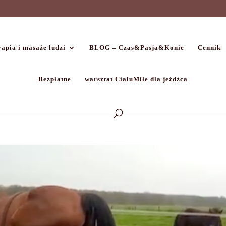
apia i masaże ludzi
BLOG – Czas&Pasja&Konie
Cennik
Bezpłatne
warsztat CiałuMiłe dla jeźdźca